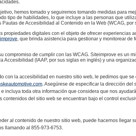
acidades.
bjetivo, hemos tomado y seguiremos tomando medidas para mejor
odo tipo de habilidades, lo que incluye a las personas que utiliz
as Pautas de Accesibilidad al Contenido en la Web (WCAG, por s
propiedades digitales con el objeto de ofrecer experiencias a
eimprove
, que brinda asistencia para gestionar y monitorear de
 su compromiso de cumplir con las WCAG. Siteimprove es un m
la Accesibilidad (IAAP, por sus siglas en inglés) y una organiza
do con la accesibilidad en nuestro sitio web, le pedimos que s
nskeautomotive.com
. Asegúrese de especificar la dirección del 
 e incluya toda otra información que considera que nos ayudará
os contenidos del sitio web se encuentran bajo el control exclus
ceder al contenido de nuestro sitio web, puede hacernos llegar 
os llamando al 855-973-6753.