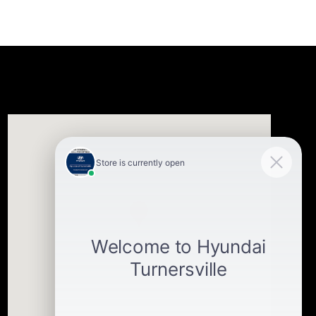
Visit us at: 3400-A Route 42 Turnersville, NJ 08012