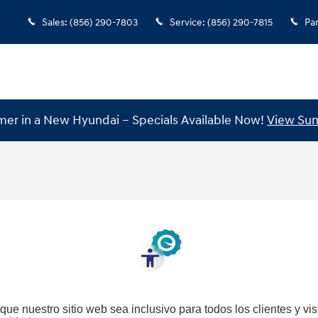
Sales
:
(856) 290-7803
Service
:
(856) 290-7815
Par
mer in a New Hyundai – Specials Available Now!
View Sum
e nuestro sitio web sea inclusivo para todos los clientes y visi