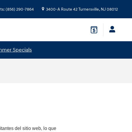
ts
:
(856) 290-7864
3400-A Route 42
Turnersville
,
NJ
08012
mer Specials
tantes del sitio web, lo que